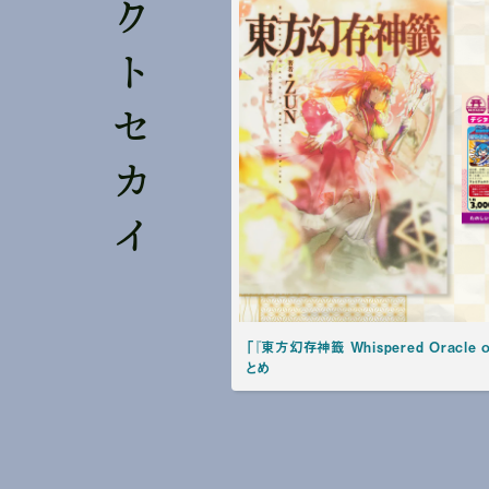
プロジェクトセカイ
「『東方幻存神籤 Whispered Oracle 
とめ