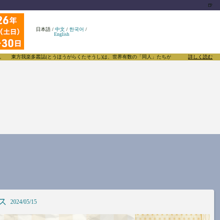
🍺
日本語
/
中文
/
한국어
/
English
東方我楽多叢誌(とうほうがらくたそうし)は、世界有数の「同人」たちがあふれる東方Project
詳しく読む
ス
2024/05/15