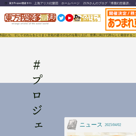
🍺
上海アリス幻樂団 ホームページ
ZUNさんのブログ「博麗幻想書譜」
東方Project関連サイト
品たち、そしてそれらをとりまく文化の姿そのものを取り上げ、世界に向けて誇らしく発信することで、
#
ニュース
2025/04/02