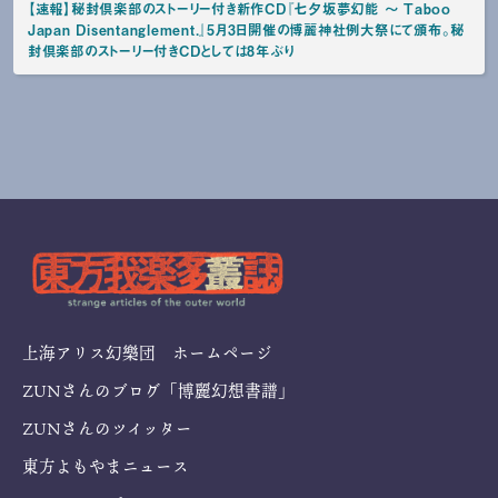
【速報】秘封倶楽部のストーリー付き新作CD『七夕坂夢幻能 〜 Taboo
Japan Disentanglement.』5月3日開催の博麗神社例大祭にて頒布。秘
封倶楽部のストーリー付きCDとしては8年ぶり
上海アリス幻樂団 ホームページ
ZUNさんのブログ「博麗幻想書譜」
ZUNさんのツイッター
東方よもやまニュース