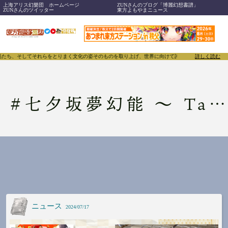
上海アリス幻樂団 ホームページ
ZUNさんのブログ「博麗幻想書譜」
ZUNさんのツイッター
東方よもやまニュース
たち、そしてそれらをとりまく文化の姿そのものを取り上げ、世界に向けて誇らしく発信することで、東方
詳しく読む
#
七夕坂夢幻能 〜 Taboo Japan Disentanglement.
ニュース
2024/07/17