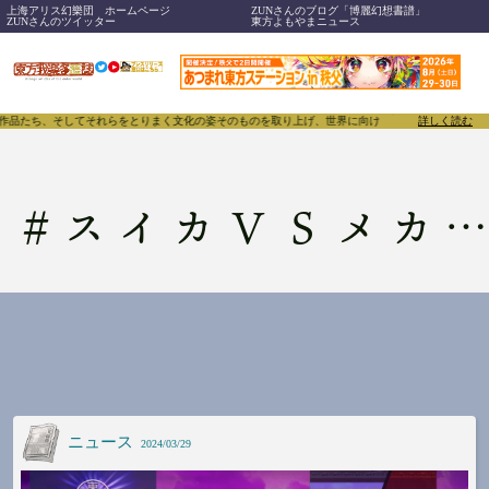
上海アリス幻樂団 ホームページ
ZUNさんのブログ「博麗幻想書譜」
ZUNさんのツイッター
東方よもやまニュース
、作品たち、そしてそれらをとりまく文化の姿そのものを取り上げ、世界に向けて誇らしく発信することで
詳しく読む
#
スイカＶＳメカスイカ
ニュース
2024/03/29