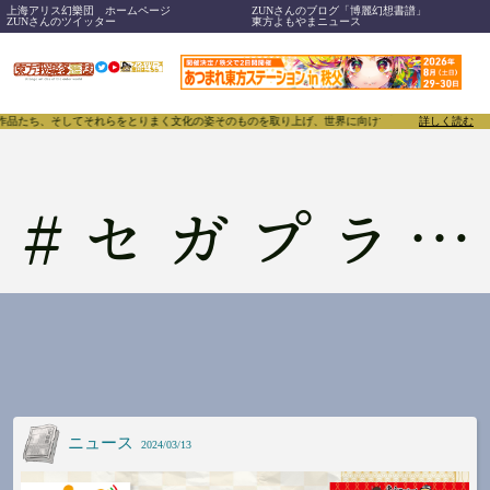
上海アリス幻樂団 ホームページ
ZUNさんのブログ「博麗幻想書譜」
ZUNさんのツイッター
東方よもやまニュース
、作品たち、そしてそれらをとりまく文化の姿そのものを取り上げ、世界に向けて誇らしく発信することで
詳しく読む
#
セガプライズ
ニュース
2024/03/13