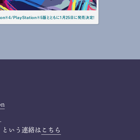
ion®4/PlayStation®5版とともに1月25日に発売決定！
on
ら
」という連絡は
こちら