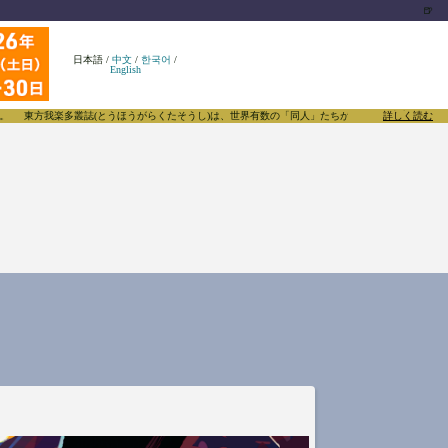
🍺
日本語
/
中文
/
한국어
/
English
東方我楽多叢誌(とうほうがらくたそうし)は、世界有数の「同人」たちがあふれる東方Project
詳しく読む