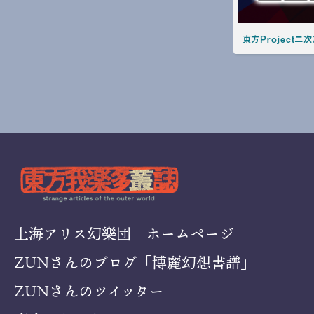
東方Project二次
上海アリス幻樂団 ホームページ
ZUNさんのブログ「博麗幻想書譜」
ZUNさんのツイッター