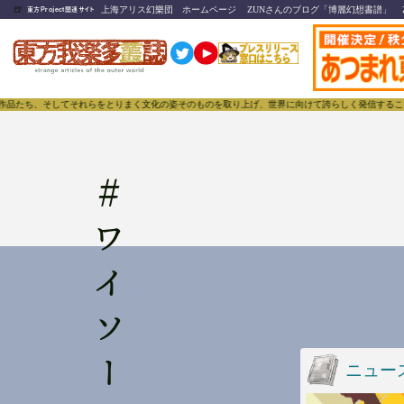
🍺
上海アリス幻樂団 ホームページ
ZUNさんのブログ「博麗幻想書譜」
東方Project関連サイト
品たち、そしてそれらをとりまく文化の姿そのものを取り上げ、世界に向けて誇らしく発信することで、
#
ワイソーシリアス
ニュー