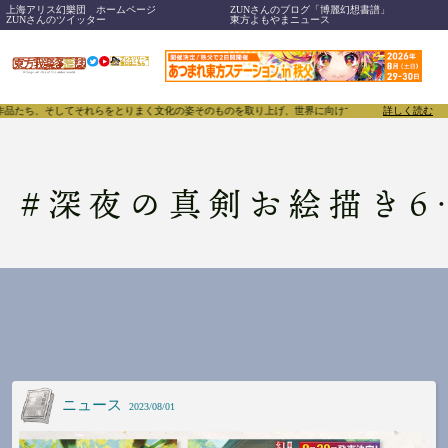
上海アリス幻樂団 ホームページ
ZUNさんのブログ「博麗幻想書譜」
ZUNさんのツイッター
東方よもやまニュース
、作品たち、そしてそれらをとりまく文化の姿そのものを取り上げ、世界に向けて誇らしく発信することで
詳しく読む
#
深夜の真剣お絵描き60分一本勝負
ニュース
2023/08/01