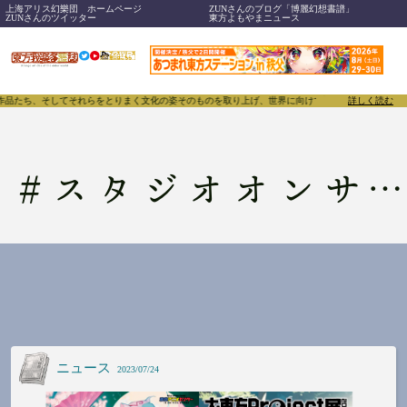
上海アリス幻樂団 ホームページ
ZUNさんのブログ「博麗幻想書譜」
ZUNさんのツイッター
東方よもやまニュース
、作品たち、そしてそれらをとりまく文化の姿そのものを取り上げ、世界に向けて誇らしく発信することで
詳しく読む
#
スタジオオンサイト
ニュース
2023/07/24