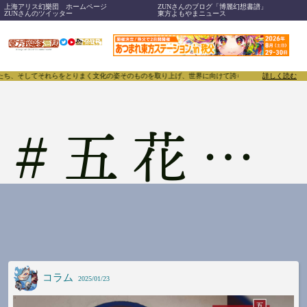
上海アリス幻樂団 ホームページ
ZUNさんのブログ「博麗幻想書譜」
ZUNさんのツイッター
東方よもやまニュース
、そしてそれらをとりまく文化の姿そのものを取り上げ、世界に向けて誇らしく発信することで、東方P
詳しく読む
#
五花八門
コラム
2025/01/23