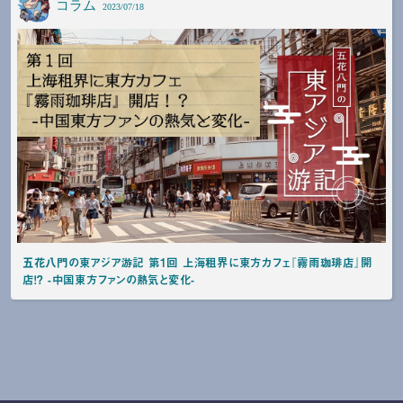
コラム
2023/07/18
五花八門の東アジア游記 第1回 上海租界に東方カフェ『霧雨珈琲店』開
店！？ -中国東方ファンの熱気と変化-