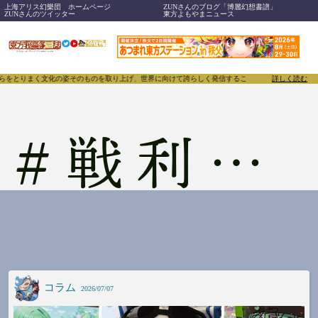
上海アリス幻樂団 ホームページ
ZUNさんのブログ「博麗幻想書譜」
ZUNさんのツイッター
東方よもやまニュース
姿そのものを取り上げ、世界に向けて誇らしく発信することで、東方Projectのみならず「同人文化
詳しく読む
#
戦利品写真
コラム
2026/07/07