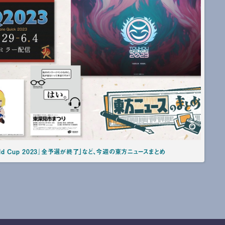
orld Cup 2023』全予選が終了」など、今週の東方ニュースまとめ