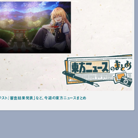
テスト』審査結果発表」など、今週の東方ニュースまとめ