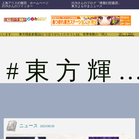
上海アリス幻樂団 ホームページ
ZUNさんのブログ「博麗幻想書譜」
ZUNさんのツイッター
東方よもやまニュース
します。
東方我楽多叢誌(とうほうがらくたそうし)は、世界有数の「同人」たちがあふれる東方Pr
詳しく読む
#
東方輝神祭
ニュース
2023/06/20