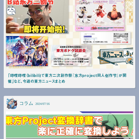
「哔哩哔哩（bilibili)で東方二次創作祭『东方project同人创作节』が開
催」など、今週の東方ニュースまとめ
コラム
2024/07/16