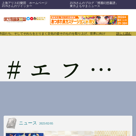
上海アリス幻樂団 ホームページ
ZUNさんのブログ「博麗幻想書譜」
ZUNさんのツイッター
東方よもやまニュース
、作品たち、そしてそれらをとりまく文化の姿そのものを取り上げ、世界に向けて誇らしく発信することで
詳しく読む
#
エフトイズ
ニュース
2025/02/05