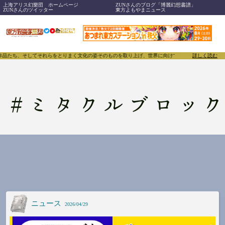
上海アリス幻樂団 ホームページ
ZUNさんのブログ「博麗幻想書譜」
ZUNさんのツイッター
東方よもやまニュース
作品たち、そしてそれらをとりまく文化の姿そのものを取り上げ、世界に向けて誇らしく発信することで
詳しく読む
#
ミタクルブロッ
ニュース
2026/04/29