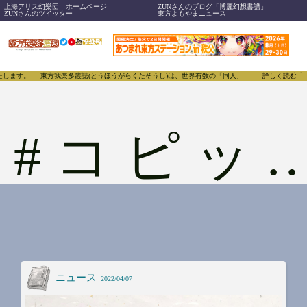
上海アリス幻樂団 ホームページ
ZUNさんのブログ「博麗幻想書譜」
ZUNさんのツイッター
東方よもやまニュース
します。
東方我楽多叢誌(とうほうがらくたそうし)は、世界有数の「同人」たちがあふれる東方Pr
詳しく読む
#
コピック
ニュース
2022/04/07