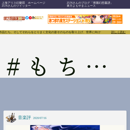
上海アリス幻樂団 ホームページ
ZUNさんのブログ「博麗幻想書譜」
ZUNさんのツイッター
東方よもやまニュース
、作品たち、そしてそれらをとりまく文化の姿そのものを取り上げ、世界に向けて誇らしく発信することで
詳しく読む
#
もちあき
音楽評
2020/07/16