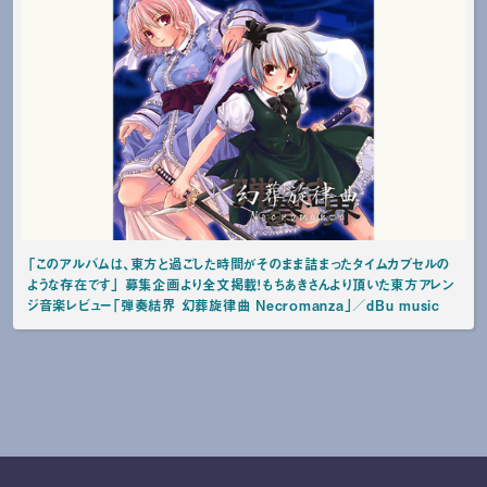
「このアルバムは、東方と過ごした時間がそのまま詰まったタイムカプセルの
ような存在です」 募集企画より全文掲載！もちあきさんより頂いた東方アレン
ジ音楽レビュー「弾奏結界 幻葬旋律曲 Necromanza」／dBu music