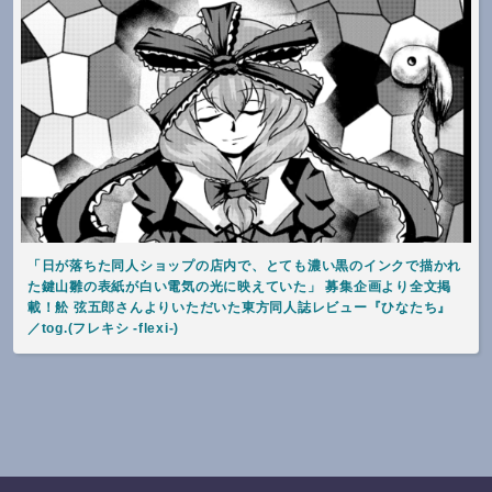
「日が落ちた同人ショップの店内で、とても濃い黒のインクで描かれ
た鍵山雛の表紙が白い電気の光に映えていた」 募集企画より全文掲
載！舩 弦五郎さんよりいただいた東方同人誌レビュー『ひなたち』
／tog.(フレキシ -flexi-)