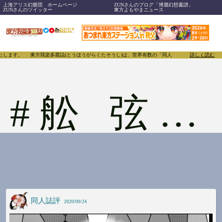
上海アリス幻樂団 ホームページ
ZUNさんのブログ「博麗幻想書譜」
ZUNさんのツイッター
東方よもやまニュース
たします。
東方我楽多叢誌(とうほうがらくたそうし)は、世界有数の「同人」たちがあふれる東方P
詳しく読む
#
舩 弦五郎
同人誌評
2020/09/24