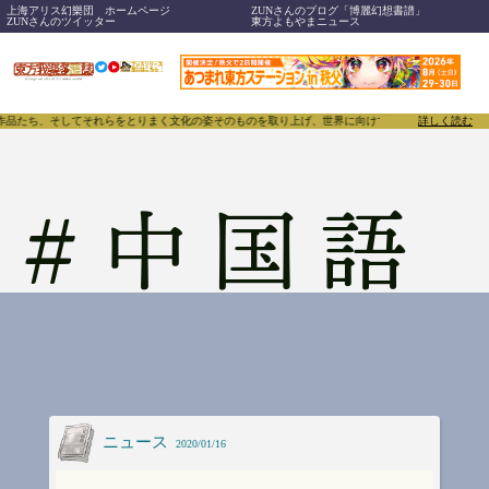
上海アリス幻樂団 ホームページ
ZUNさんのブログ「博麗幻想書譜」
ZUNさんのツイッター
東方よもやまニュース
、作品たち、そしてそれらをとりまく文化の姿そのものを取り上げ、世界に向けて誇らしく発信することで
詳しく読む
#
中国語
ニュース
2020/01/16