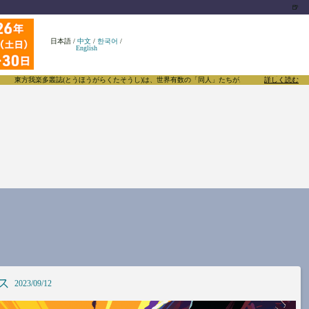
🍺
日本語
/
中文
/
한국어
/
English
東方我楽多叢誌(とうほうがらくたそうし)は、世界有数の「同人」たちがあふれる東方Project
詳しく読む
ス
2023/09/12