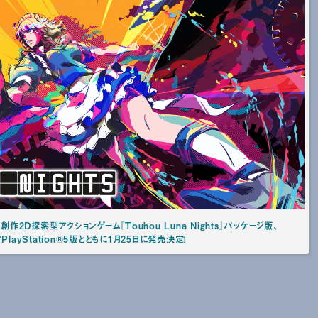
次創作2D探索型アクションゲーム『Touhou Luna Nights』パッケージ版、
®4/PlayStation®5版とともに1月25日に発売決定！