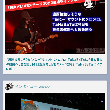
「濃厚接触しそうな“あにー”サウンドにメロメロ。TaNaBaTaは今日も黄金
の航路へと皆を誘う【４】」超東方LIVEステージ2022 TaNaBaTa ライブ
レポート
インタビュー
2020/08/04