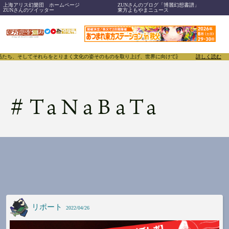
上海アリス幻樂団 ホームページ
ZUNさんのブログ「博麗幻想書譜」
ZUNさんのツイッター
東方よもやまニュース
たち、そしてそれらをとりまく文化の姿そのものを取り上げ、世界に向けて誇らしく発信することで、東
詳しく読む
#
TaNaBaTa
リポート
2022/04/26