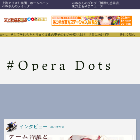
上海アリス幻樂団 ホームページ
ZUNさんのブログ「博麗幻想書譜」
ZUNさんのツイッター
東方よもやまニュース
品たち、そしてそれらをとりまく文化の姿そのものを取り上げ、世界に向けて誇らしく発信することで、東
詳しく読む
#
Opera Dots
インタビュー
2021/12/30