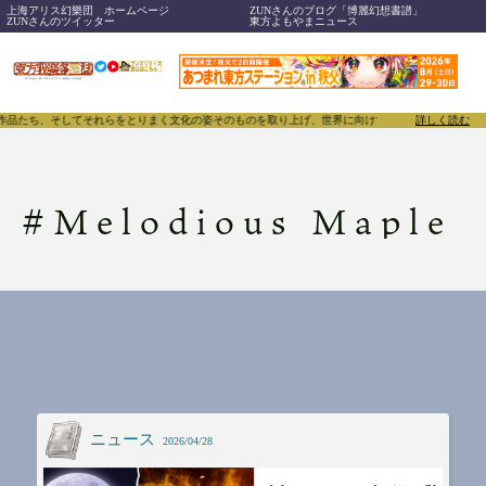
上海アリス幻樂団 ホームページ
ZUNさんのブログ「博麗幻想書譜」
ZUNさんのツイッター
東方よもやまニュース
、作品たち、そしてそれらをとりまく文化の姿そのものを取り上げ、世界に向けて誇らしく発信することで
詳しく読む
#
Melodious Maple
ニュース
2026/04/28