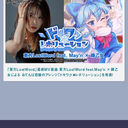
「東方LostWord」最新MV楽曲 東方LostWord feat.May’n × 豚乙
女による おてんば恋娘のアレンジ「ドキワク❄レボリューション」を発表！