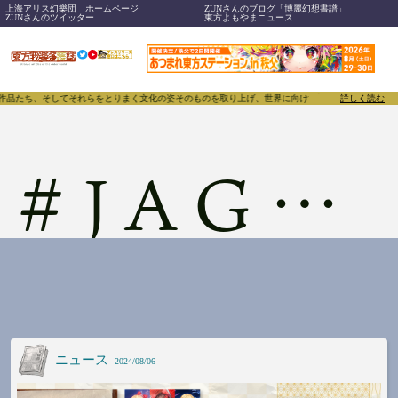
上海アリス幻樂団 ホームページ
ZUNさんのブログ「博麗幻想書譜」
ZUNさんのツイッター
東方よもやまニュース
、作品たち、そしてそれらをとりまく文化の姿そのものを取り上げ、世界に向けて誇らしく発信することで
詳しく読む
#
JAGMO
ニュース
2024/08/06