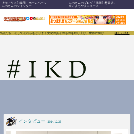
上海アリス幻樂団 ホームページ
ZUNさんのブログ「博麗幻想書譜」
ZUNさんのツイッター
東方よもやまニュース
、作品たち、そしてそれらをとりまく文化の姿そのものを取り上げ、世界に向けて誇らしく発信することで
詳しく読む
#
IKD
インタビュー
2024/12/25