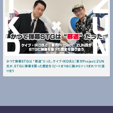
かつて弾幕STGは “邪道”だった。ケイブ・IKD氏と『東方Project』ZUN
氏が、STGに弾幕を張った歴史を（ビートまりおに脇からツッコまれつつ）語
り合う