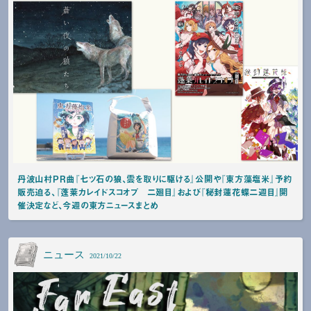
丹波山村PR曲『七ツ石の狼、雲を取りに駆ける』公開や『東方藻塩米』予約
販売迫る、『蓬莱カレイドスコオプ 二廻目』および『秘封蓮花蝶二週目』開
催決定など、今週の東方ニュースまとめ
ニュース
2021/10/22