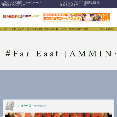
上海アリス幻樂団 ホームページ
ZUNさんのブログ「博麗幻想書譜」
ZUNさんのツイッター
東方よもやまニュース
してそれらをとりまく文化の姿そのものを取り上げ、世界に向けて誇らしく発信することで、東方Pro
詳しく読む
#
Far East JAMMING Night
ニュース
2025/12/22