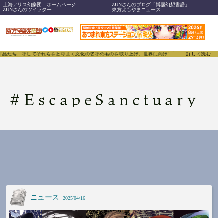
上海アリス幻樂団 ホームページ
ZUNさんのブログ「博麗幻想書譜」
ZUNさんのツイッター
東方よもやまニュース
、作品たち、そしてそれらをとりまく文化の姿そのものを取り上げ、世界に向けて誇らしく発信することで
詳しく読む
#
EscapeSanctuary
ニュース
2025/04/16