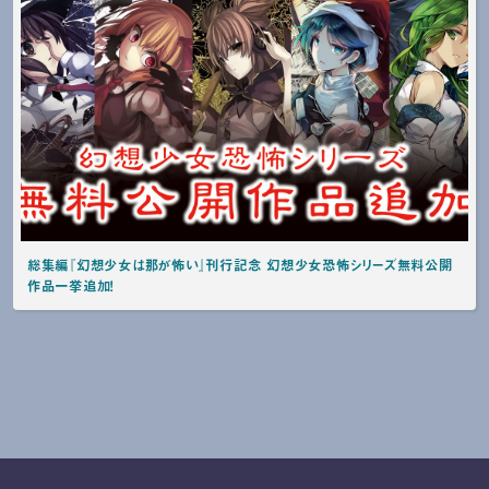
総集編『幻想少女は那が怖い』刊行記念 幻想少女恐怖シリーズ無料公開
作品一挙追加！