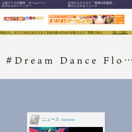
上海アリス幻樂団 ホームページ
ZUNさんのブログ「博麗幻想書譜」
ZUNさんのツイッター
東方よもやまニュース
、作品たち、そしてそれらをとりまく文化の姿そのものを取り上げ、世界に向けて誇らしく発信すること
詳しく読む
#
Dream Dance Floor.01
ニュース
2026/05/01