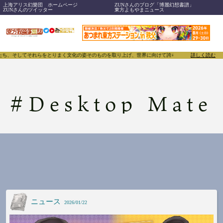
上海アリス幻樂団 ホームページ
ZUNさんのブログ「博麗幻想書譜」
ZUNさんのツイッター
東方よもやまニュース
ち、そしてそれらをとりまく文化の姿そのものを取り上げ、世界に向けて誇らしく発信することで、東方P
詳しく読む
#
Desktop Mate
ニュース
2026/01/22