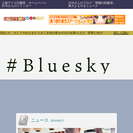
上海アリス幻樂団 ホームページ
ZUNさんのブログ「博麗幻想書譜」
ZUNさんのツイッター
東方よもやまニュース
、作品たち、そしてそれらをとりまく文化の姿そのものを取り上げ、世界に向けて誇らしく発信することで
詳しく読む
#
Bluesky
ニュース
2024/09/27