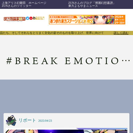
上海アリス幻樂団 ホームページ
ZUNさんのブログ「博麗幻想書譜」
ZUNさんのツイッター
東方よもやまニュース
作品たち、そしてそれらをとりまく文化の姿そのものを取り上げ、世界に向けて誇らしく発信することで、
詳しく読む
#
BREAK EMOTION 2024
リポート
2025/04/23