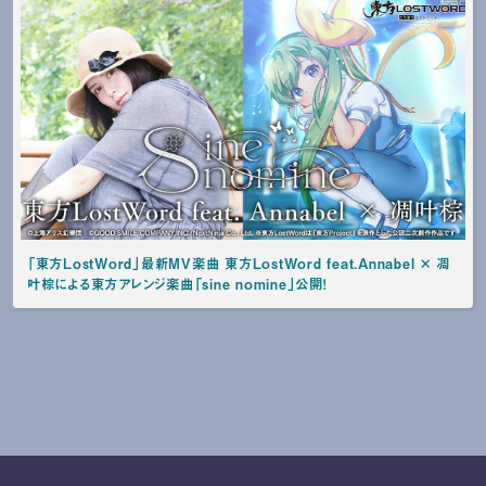
「東方LostWord」最新MV楽曲 東方LostWord feat.Annabel × 凋
叶棕による東方アレンジ楽曲「sine nomine」公開！