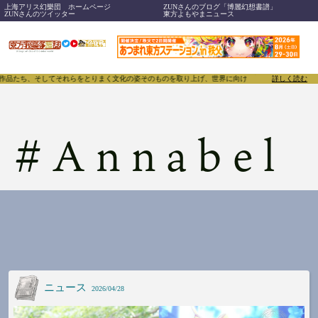
上海アリス幻樂団 ホームページ
ZUNさんのブログ「博麗幻想書譜」
ZUNさんのツイッター
東方よもやまニュース
、作品たち、そしてそれらをとりまく文化の姿そのものを取り上げ、世界に向けて誇らしく発信することで
詳しく読む
#
Annabel
ニュース
2026/04/28