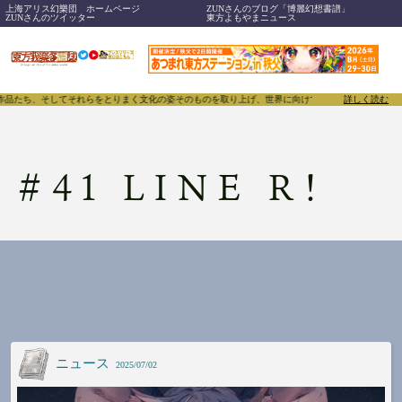
上海アリス幻樂団 ホームページ
ZUNさんのブログ「博麗幻想書譜」
ZUNさんのツイッター
東方よもやまニュース
、作品たち、そしてそれらをとりまく文化の姿そのものを取り上げ、世界に向けて誇らしく発信することで
詳しく読む
#
41 LINE R!
ニュース
2025/07/02