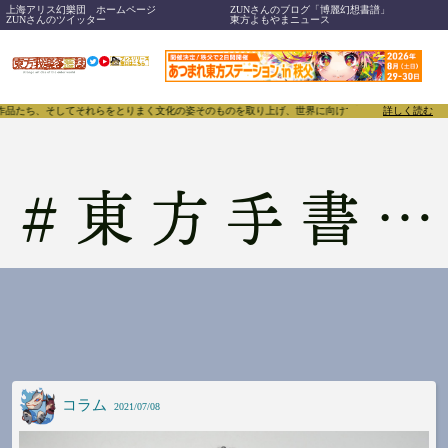
上海アリス幻樂団 ホームページ
ZUNさんのブログ「博麗幻想書譜」
ZUNさんのツイッター
東方よもやまニュース
、作品たち、そしてそれらをとりまく文化の姿そのものを取り上げ、世界に向けて誇らしく発信することで
詳しく読む
#
東方手書き劇場
コラム
2021/07/08