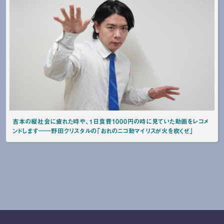
吉本の縦社会に疲れた時や、１日食費1000円の時に見ていた動画をレコメ
ンドします――野田クリスタルの「おれのニコ動マイリスが火を吹くぜ」