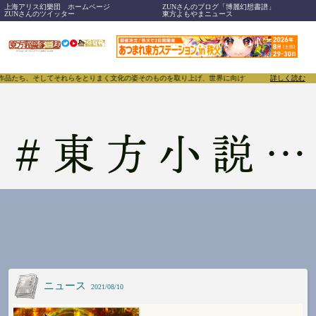
上海アリス幻樂団 ホームページ
ZUNさんのブログ「博麗幻想書譜」
ZUNさんのツイッター
東方よもやまニュース
、作品たち、そしてそれらをとりまく文化の姿そのものを取り上げ、世界に向けて誇らしく発信することで
詳しく読む
#
東方小説朗読会
ニュース
2021/08/10