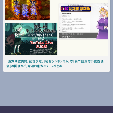
『東方剛欲異聞』配信予定、『秘封シンポジウム』や『第二回東方小説朗読
会』の開催など、今週の東方ニュースまとめ